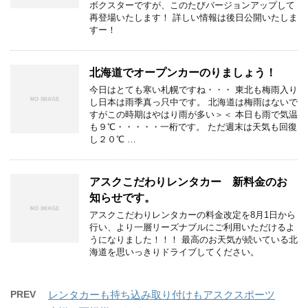
ボクスターですが、このたびバージョンアップして
再登場いたします！ 詳しい情報は後日公開いたしま
すー！
北海道でオープンカーのりましょう！
今日はとても寒い札幌ですね・・・ 東北も梅雨入り
し日本は雨季真っ只中です。 北海道は梅雨はないで
すがこの時期はやはり雨が多い＞＜ 本日も雨で気温
も９℃・・・・・一桁です。 ただ週末は天気も回復
し２０℃ …
アスクこだわりレンタカー 新料金のお
知らせです。
アスクこだわりレンタカーの料金改定を8月1日から
行い、より一層リーズナブルにご利用いただけるよ
うになりました！！！ 最高のお天気が続いている北
海道を思いっきりドライブしてください。
PREV
レンタカーも持ち込み取り付けもアスクスポーツ